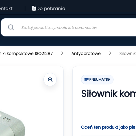
ntakt
Do pobrania
niki kompaktowe ISO21287
Antyobrotowe
Siłowni
PNEUMATIG
Siłownik ko
Oceń ten produkt jako pie