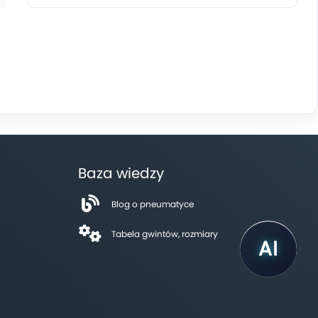
Baza wiedzy
Blog o pneumatyce
Tabela gwintów, rozmiary