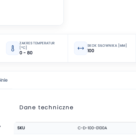
ZAKRES TEMPERATUR
SKOK SIŁOWNIKA [MM]
[°C]
100
0 - 80
inie
Dane techniczne
Więcej
,
SKU
C-D-100-0100A
informacji