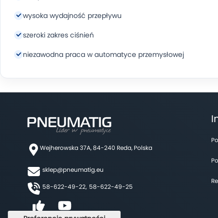
wysoka wydajność przepływu
szeroki zakres ciśnień
niezawodna praca w automatyce przemysłowej
I
Po
Wejherowska 37A, 84-240 Reda, Polska
Po
sklep@pneumatig.eu
Re
58-622-49-22,
58-622-49-25