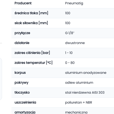
Producent
Pneumatig
średnica tłoka [mm]
100
skok siłownika [mm]
100
przyłącze
G 1/8″
działanie
dwustronne
zakres ciśnienia [bar]
1 - 10
zakres temperatur [°C]
0 - 80
korpus
aluminium anodyzowane
pokrywy
odlew aluminium
tłoczysko
stal nierdzewna AISI 303
uszczelnienia
poliuretan + NBR
amortyzacja
mechaniczna