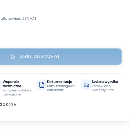
Dodaj do koszyka
Wsparcie
Dokumentacja
Szybka wysyłka
techniczne
Karty katalogowe i
Zamów dziś,
certyfikaty
wyślemy jutro
Pomożemy dobrać
rozwiązanie
0 X 020 A