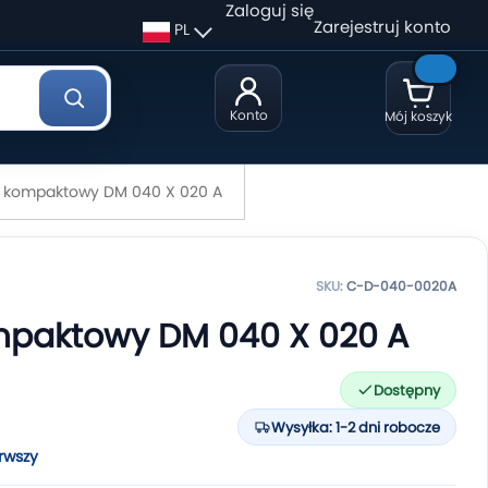
Zaloguj się
Zarejestruj konto
PL
Konto
Mój koszyk
k kompaktowy DM 040 X 020 A
SKU:
C-D-040-0020A
mpaktowy DM 040 X 020 A
Dostępny
Wysyłka: 1-2 dni robocze
rwszy