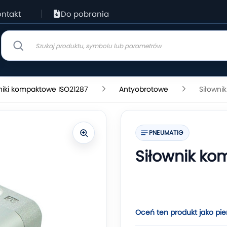
ntakt
Do pobrania
niki kompaktowe ISO21287
Antyobrotowe
Siłowni
PNEUMATIG
Siłownik ko
Oceń ten produkt jako pie