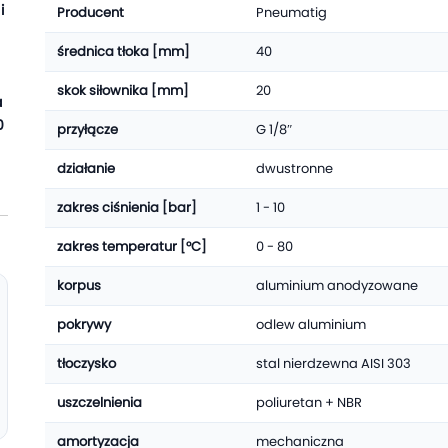
i
Producent
Pneumatig
średnica tłoka [mm]
40
skok siłownika [mm]
20
a
0
przyłącze
G 1/8″
działanie
dwustronne
zakres ciśnienia [bar]
1 - 10
zakres temperatur [°C]
0 - 80
korpus
aluminium anodyzowane
pokrywy
odlew aluminium
tłoczysko
stal nierdzewna AISI 303
uszczelnienia
poliuretan + NBR
amortyzacja
mechaniczna