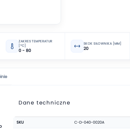
ZAKRES TEMPERATUR
SKOK SIŁOWNIKA [MM]
[°C]
20
0 - 80
inie
Dane techniczne
Więcej
SKU
C-D-040-0020A
informacji
o