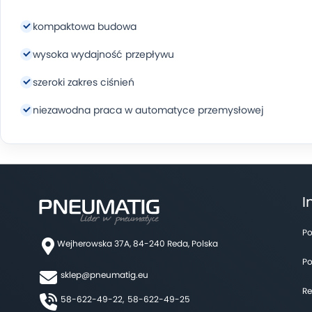
kompaktowa budowa
wysoka wydajność przepływu
szeroki zakres ciśnień
niezawodna praca w automatyce przemysłowej
I
Po
Wejherowska 37A, 84-240 Reda, Polska
Po
sklep@pneumatig.eu
Re
58-622-49-22,
58-622-49-25