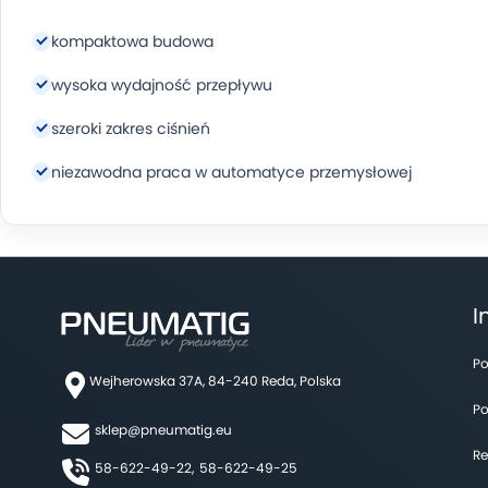
kompaktowa budowa
wysoka wydajność przepływu
szeroki zakres ciśnień
niezawodna praca w automatyce przemysłowej
I
Po
Wejherowska 37A, 84-240 Reda, Polska
Po
sklep@pneumatig.eu
Re
58-622-49-22,
58-622-49-25