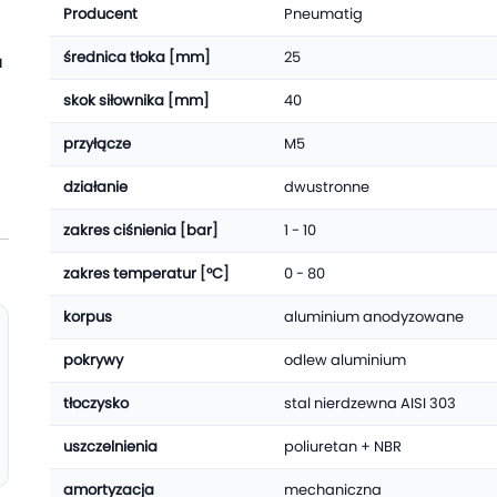
Producent
Pneumatig
średnica tłoka [mm]
25
u
skok siłownika [mm]
40
przyłącze
M5
działanie
dwustronne
zakres ciśnienia [bar]
1 - 10
zakres temperatur [°C]
0 - 80
korpus
aluminium anodyzowane
pokrywy
odlew aluminium
tłoczysko
stal nierdzewna AISI 303
uszczelnienia
poliuretan + NBR
amortyzacja
mechaniczna