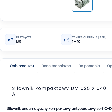
PRZYŁĄCZE
ZAKRES CIŚNIENIA [BAR]
M5
1 - 10
Opis produktu
Dane techniczne
Do pobrania
Op
Siłownik kompaktowy DM 025 X 040
A
Siłownik pneumatyczny kompaktowy antyobrotowy serii C-D