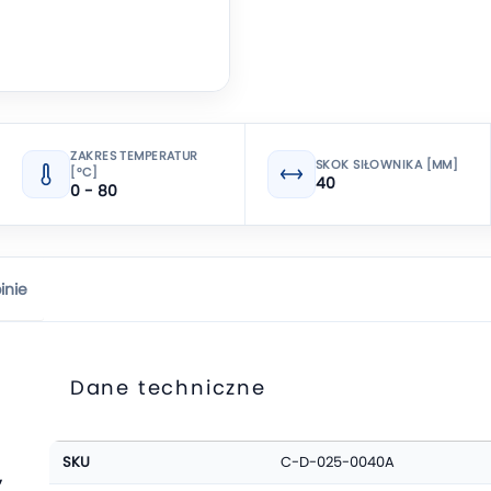
ZAKRES TEMPERATUR
SKOK SIŁOWNIKA [MM]
[°C]
40
0 - 80
inie
Dane techniczne
Więcej
SKU
C-D-025-0040A
informacji
,