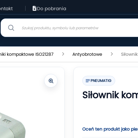
ntakt
Do pobrania
niki kompaktowe ISO21287
Antyobrotowe
Siłowni
PNEUMATIG
Siłownik ko
Oceń ten produkt jako pie