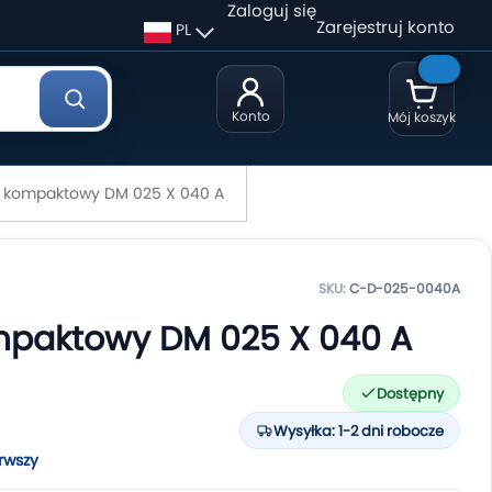
Zaloguj się
Zarejestruj konto
PL
Konto
Mój koszyk
k kompaktowy DM 025 X 040 A
SKU:
C-D-025-0040A
mpaktowy DM 025 X 040 A
Dostępny
Wysyłka: 1-2 dni robocze
rwszy