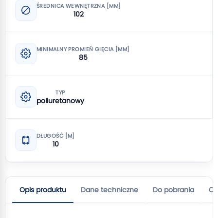
ŚREDNICA WEWNĘTRZNA [MM]
102
MINIMALNY PROMIEŃ GIĘCIA [MM]
85
TYP
poliuretanowy
DŁUGOŚĆ [M]
10
Opis produktu
Dane techniczne
Do pobrania
Op