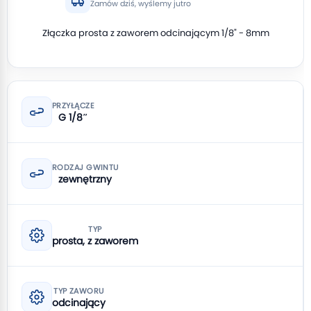
Zamów dziś, wyślemy jutro
Złączka prosta z zaworem odcinającym 1/8" - 8mm
PRZYŁĄCZE
G 1/8″
RODZAJ GWINTU
zewnętrzny
TYP
prosta, z zaworem
TYP ZAWORU
odcinający