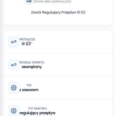
Zamów dziś, wyślemy jutro
Zawór Regulujący Przepływ 10 1/2
PRZYŁĄCZE
G 1/2″
RODZAJ GWINTU
zewnętrzny
TYP
z zaworem
TYP ZAWORU
regulujący przepływ