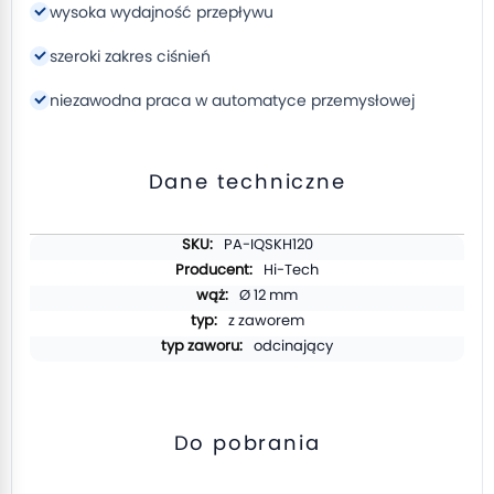
wysoka wydajność przepływu
szeroki zakres ciśnień
niezawodna praca w automatyce przemysłowej
Dane techniczne
Więcej
PA-IQSKH120
informacji
Hi-Tech
Ø 12 mm
z zaworem
odcinający
Do pobrania