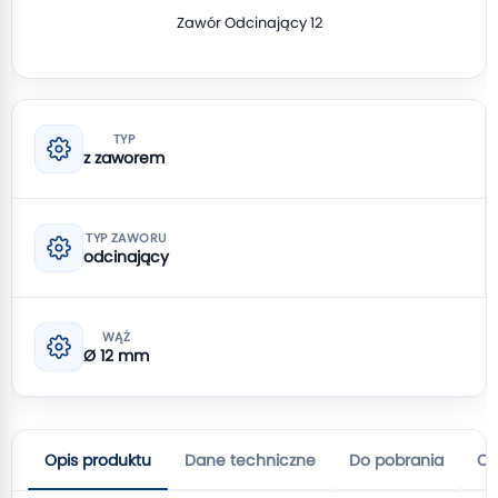
Zawór Odcinający 12
TYP
z zaworem
TYP ZAWORU
odcinający
WĄŻ
Ø 12 mm
Opis produktu
Dane techniczne
Do pobrania
Op