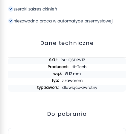
szeroki zakres ciśnień
niezawodna praca w automatyce przemysłowej
Dane techniczne
Więcej
PA-IQSDRV12
informacji
Hi-Tech
Ø 12 mm
z zaworem
dławiąco-zwrotny
Do pobrania