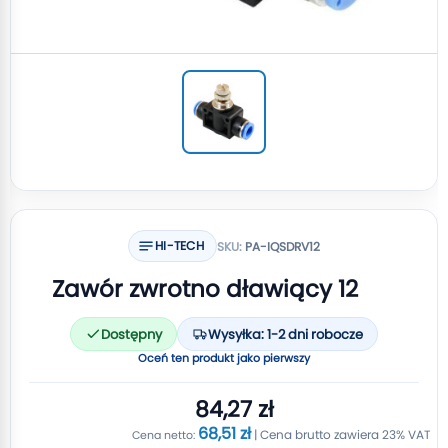
HI-TECH
SKU:
PA-IQSDRV12
Zawór zwrotno dławiący 12
Dostępny
Wysyłka: 1-2 dni robocze
Oceń ten produkt jako pierwszy
84,27 zł
68,51 zł