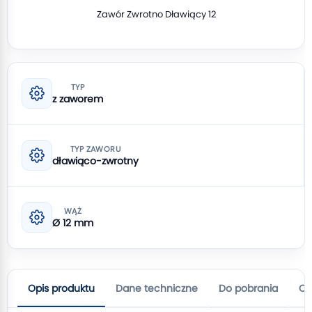
Zawór Zwrotno Dławiący 12
TYP
z zaworem
TYP ZAWORU
dławiąco-zwrotny
WĄŻ
Ø 12 mm
Opis produktu
Dane techniczne
Do pobrania
Op