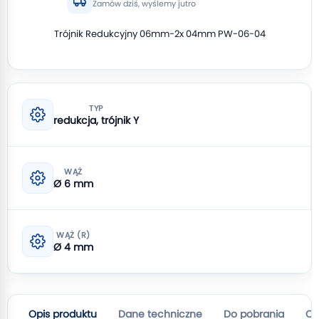
Zamów dziś, wyślemy jutro
Trójnik Redukcyjny 06mm-2x 04mm PW-06-04
TYP
redukcja, trójnik Y
WĄŻ
Ø 6 mm
WĄŻ (R)
Ø 4 mm
Opis produktu
Dane techniczne
Do pobrania
Op