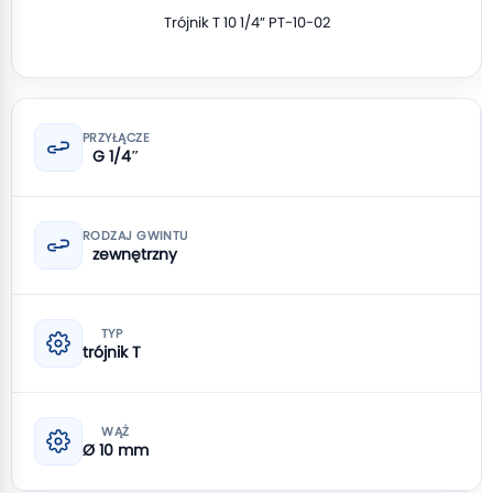
Trójnik T 10 1/4” PT-10-02
PRZYŁĄCZE
G 1/4″
RODZAJ GWINTU
zewnętrzny
TYP
trójnik T
WĄŻ
Ø 10 mm