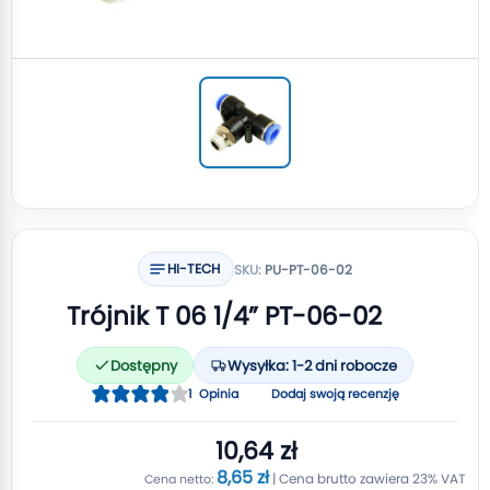
HI-TECH
SKU:
PU-PT-06-02
Trójnik T 06 1/4” PT-06-02
Dostępny
Wysyłka: 1-2 dni robocze
Ocena:
1
Opinia
Dodaj swoją recenzję
80
100
% of
10,64 zł
8,65 zł