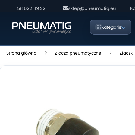
58 622 49 22
sklep@pneumatig.eu
Ko
Kategorie
Strona główna
Złącza pneumatyczne
Złączk