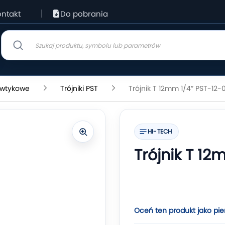
ntakt
Do pobrania
i wtykowe
Trójniki PST
Trójnik T 12mm 1/4” PST-12-
HI-TECH
Trójnik T 12
Oceń ten produkt jako pie