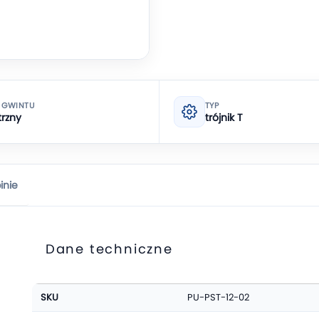
 GWINTU
TYP
rzny
trójnik T
inie
Dane techniczne
Więcej
SKU
PU-PST-12-02
informacji