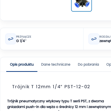
PRZYŁĄCZE
RODZAJ
G 1/4″
zewnęt
Opis produktu
Dane techniczne
Do pobrania
Op
Trójnik T 12mm 1/4” PST-12-02
Trójnik pneumatyczny wtykowy typu T serii PST, z dwoma
gniazdami push-in dla węża o średnicy 12 mm i zewnętrznym