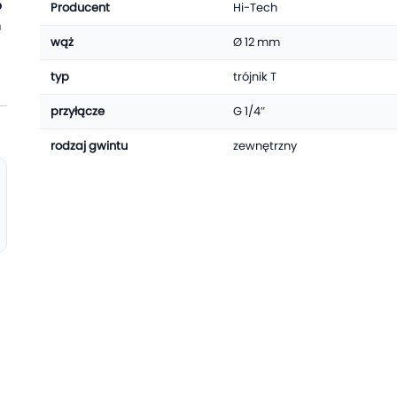
o
Producent
Hi-Tech
h
wąż
Ø 12 mm
typ
trójnik T
przyłącze
G 1/4″
rodzaj gwintu
zewnętrzny