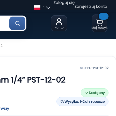
Zaloguj się
Zarejestruj konto
PL
Konto
Mój koszyk
02
SKU:
PU-PST-12-02
mm 1/4” PST-12-02
Dostępny
Wysyłka: 1-2 dni robocze
rwszy