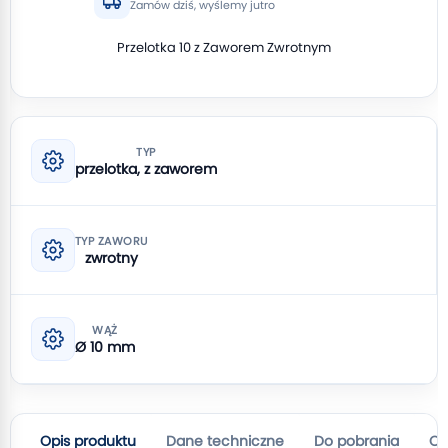
Zamów dziś, wyślemy jutro
Przelotka 10 z Zaworem Zwrotnym
TYP
przelotka, z zaworem
TYP ZAWORU
zwrotny
WĄŻ
Ø 10 mm
Opis produktu
Dane techniczne
Do pobrania
Op