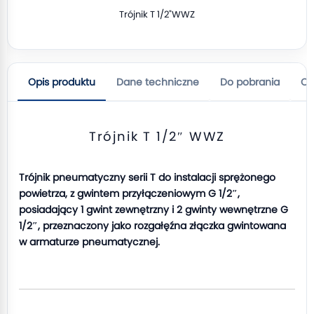
Trójnik T 1/2"WWZ
Opis produktu
Dane techniczne
Do pobrania
Op
Trójnik T 1/2″ WWZ
Trójnik pneumatyczny serii T do instalacji sprężonego
powietrza, z gwintem przyłączeniowym G 1/2″,
posiadający 1 gwint zewnętrzny i 2 gwinty wewnętrzne G
1/2″, przeznaczony jako rozgałęźna złączka gwintowana
w armaturze pneumatycznej.