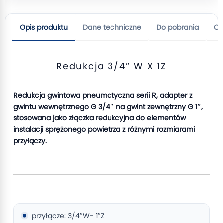
Opis produktu
Dane techniczne
Do pobrania
Op
Redukcja 3/4″ W X 1Z
Redukcja gwintowa pneumatyczna serii R, adapter z
gwintu wewnętrznego G 3/4″ na gwint zewnętrzny G 1″,
stosowana jako złączka redukcyjna do elementów
instalacji sprężonego powietrza z różnymi rozmiarami
przyłączy.
przyłącze: 3/4″W- 1″Z