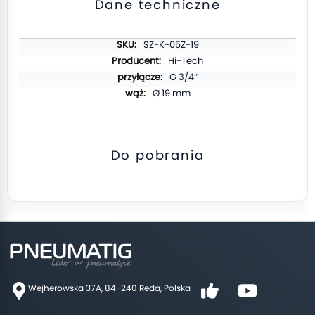
Dane techniczne
Więcej
SZ-K-05Z-19
informacji
Hi-Tech
G 3/4″
Ø 19 mm
Do pobrania
Wejherowska 37A, 84-240 Reda, Polska