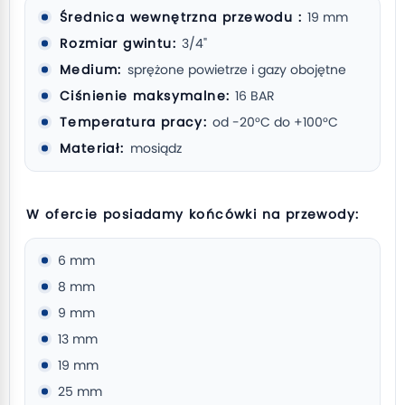
Średnica wewnętrzna przewodu :
19 mm
Rozmiar gwintu:
3/4"
Medium:
sprężone powietrze i gazy obojętne
Ciśnienie maksymalne:
16 BAR
Temperatura pracy:
od -20°C do +100°C
Materiał:
mosiądz
W ofercie posiadamy końcówki na przewody:
6 mm
8 mm
9 mm
13 mm
19 mm
25 mm