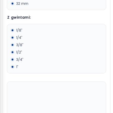
32 mm
Z gwintami:
1/8"
1/4"
3/8"
1/2"
3/4"
1"