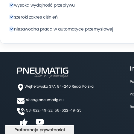
wysoka wydajność przepływu
szeroki zakres ciśnień
niezawodna praca w automatyce przemysłowej
I
Po
Wejherowska 37A, 84-240 Reda, Polska
Po
sklep@pneumatig.eu
Re
58-622-49-22,
58-622-49-25