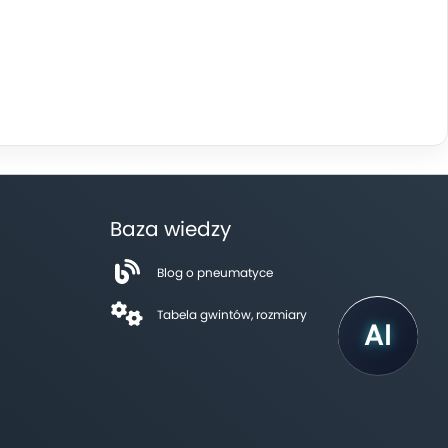
Baza wiedzy
Blog o pneumatyce
Tabela gwintów, rozmiary