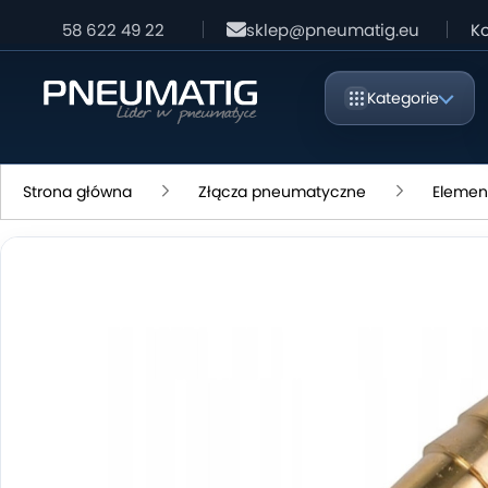
58 622 49 22
sklep@pneumatig.eu
Ko
Kategorie
Strona główna
Złącza pneumatyczne
Elemen