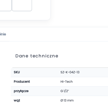
inie
Dane techniczne
Więcej
SKU
SZ-K-04Z-13
informacji
Producent
Hi-Tech
przyłącze
G 1/2″
wąż
Ø 13 mm