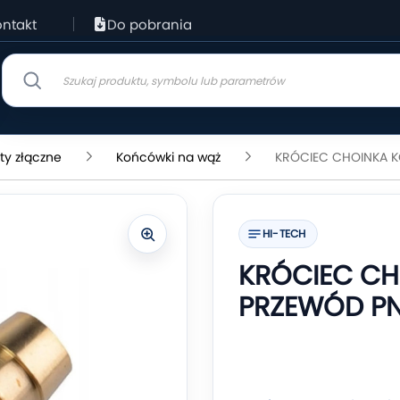
ntakt
Do pobrania
ty złączne
Końcówki na wąż
KRÓCIEC CHOINKA 
HI-TECH
KRÓCIEC C
PRZEWÓD PN