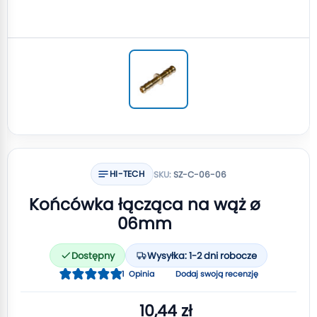
HI-TECH
SKU:
SZ-C-06-06
Końcówka łącząca na wąż ø
06mm
Dostępny
Wysyłka: 1-2 dni robocze
Ocena:
1
Opinia
Dodaj swoją recenzję
100
100
% of
10,44 zł