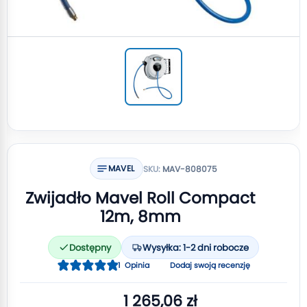
MAVEL
SKU:
MAV-808075
Zwijadło Mavel Roll Compact
12m, 8mm
Dostępny
Wysyłka: 1-2 dni robocze
Ocena:
1
Opinia
Dodaj swoją recenzję
100
100
% of
1 265,06 zł