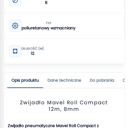
8
TYP
poliuretanowy wzmacniany
DŁUGOŚĆ [M]
12
Opis produktu
Dane techniczne
Do pobrania
Op
Zwijadło Mavel Roll Compact
12m, 8mm
Zwijadło pneumatyczne Mavel Roll Compact z