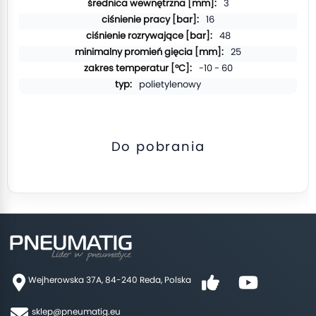
3
16
48
25
-10 - 60
polietylenowy
Do pobrania
Wejherowska 37A, 84-240 Reda, Polska
sklep@pneumatig.eu