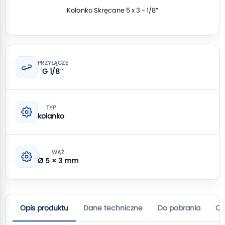
Kolanko Skręcane 5 x 3 - 1/8”
PRZYŁĄCZE
G 1/8″
TYP
kolanko
WĄŻ
Ø 5 × 3 mm
Opis produktu
Dane techniczne
Do pobrania
Op