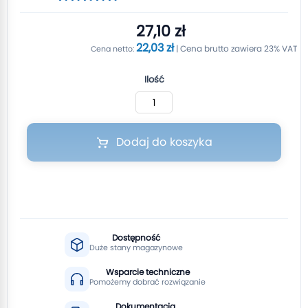
100
100
% of
27,10 zł
22,03 zł
Ilość
Dodaj do koszyka
Dostępność
Duże stany magazynowe
Wsparcie techniczne
Pomożemy dobrać rozwiązanie
Dokumentacja