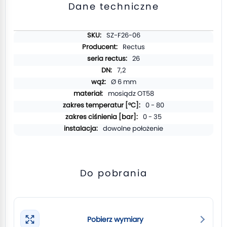
Dane techniczne
Więcej
SZ-F26-06
informacji
Rectus
26
7,2
Ø 6 mm
mosiądz OT58
0 - 80
0 - 35
dowolne położenie
Do pobrania
Pobierz wymiary