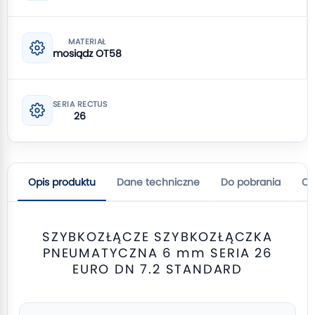
MATERIAŁ
mosiądz OT58
SERIA RECTUS
26
Opis produktu
Dane techniczne
Do pobrania
Op
SZYBKOZŁĄCZE SZYBKOZŁĄCZKA
PNEUMATYCZNA 6 mm SERIA 26
EURO DN 7.2 STANDARD