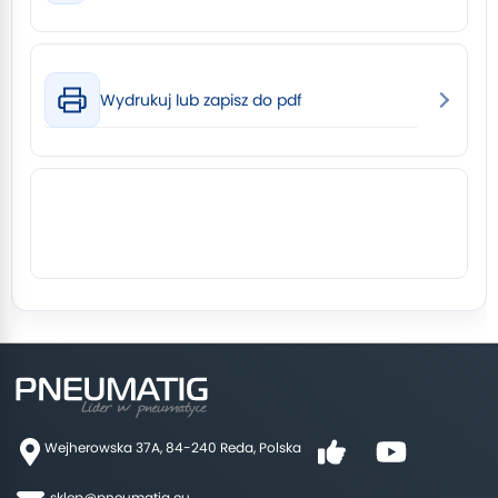
Wydrukuj lub zapisz do pdf
Wejherowska 37A, 84-240 Reda, Polska
sklep@pneumatig.eu