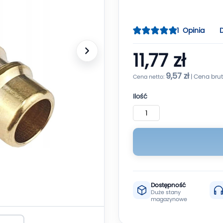
Ocena:
1
Opinia
100
100
% of
11,77 zł
9,57 zł
Ilość
Dostępność
Duże stany
magazynowe