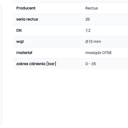
Producent
Rectus
seria rectus
26
DN
7,2
wąż
Ø 13 mm
materiał
mosiądz OT58
zakres ciśnienia [bar]
0 - 35