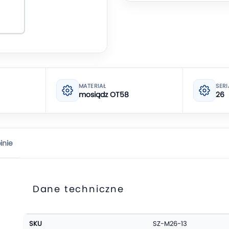
MATERIAŁ
SERI
mosiądz OT58
26
inie
Dane techniczne
Więcej
SKU
SZ-M26-13
informacji