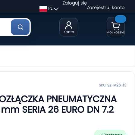
Zaloguj się
Zarejestruj konto
PL
Konto
Mój koszyk
SKU:
SZ-M26-13
KOZŁĄCZKA PNEUMATYCZNA
mm SERIA 26 EURO DN 7.2