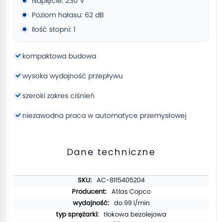
Napięcie: 230 V
Poziom hałasu: 62 dB
Ilość stopni: 1
kompaktowa budowa
wysoka wydajność przepływu
szeroki zakres ciśnień
niezawodna praca w automatyce przemysłowej
Dane techniczne
Więcej
AC-8115405204
informacji
Atlas Copco
do 99 l/min
tłokowa bezolejowa