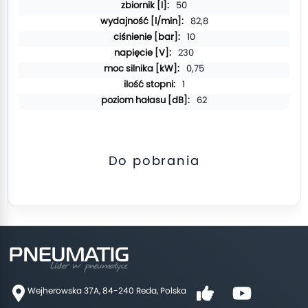
50
82,8
10
230
0,75
1
62
Do pobrania
Wejherowska 37A, 84-240 Reda, Polska