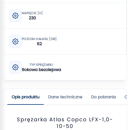
NAPIĘCIE [V]
230
POZIOM HAŁASU [DB]
62
TYP SPRĘŻARKI
tłokowa bezolejowa
Opis produktu
Dane techniczne
Do pobrania
Op
Sprężarka Atlas Copco LFX-1,0-
10-50