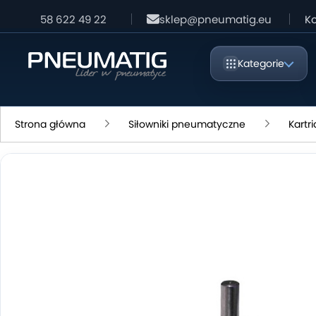
58 622 49 22
sklep@pneumatig.eu
Ko
Kategorie
Strona główna
Siłowniki pneumatyczne
Kartr