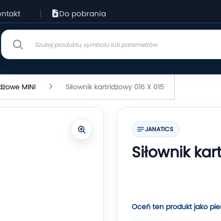
ntakt
Do pobrania
idżowe MINI
Siłownik kartridżowy 016 X 015
JANATICS
Siłownik kar
Oceń ten produkt jako pie