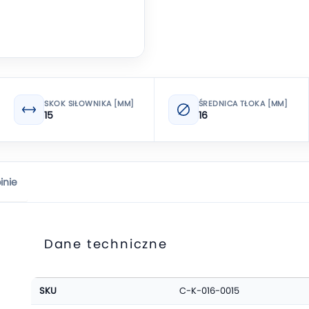
SKOK SIŁOWNIKA [MM]
ŚREDNICA TŁOKA [MM]
15
16
inie
Dane techniczne
Więcej
SKU
C-K-016-0015
informacji