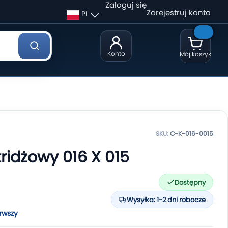
Zaloguj się
Zarejestruj konto
PL
Konto
Mój koszyk
SKU:
C-K-016-0015
tridżowy 016 X 015
Dostępny
Wysyłka: 1-2 dni robocze
rwszy