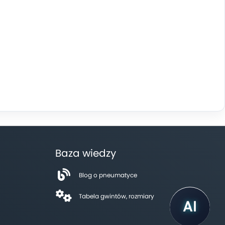
Baza wiedzy
Blog o pneumatyce
Tabela gwintów, rozmiary