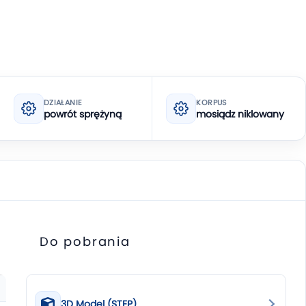
DZIAŁANIE
KORPUS
powrót sprężyną
mosiądz niklowany
Do pobrania
3D Model (STEP)