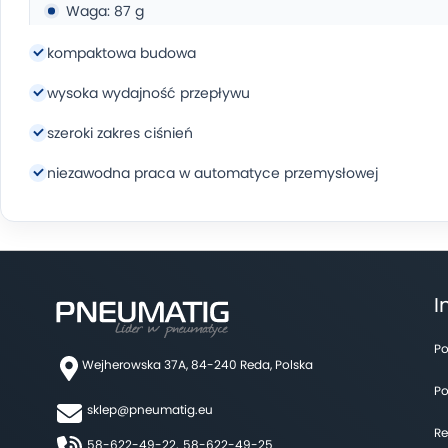
Waga: 87 g
kompaktowa budowa
wysoka wydajność przepływu
szeroki zakres ciśnień
niezawodna praca w automatyce przemysłowej
I
Po
Wejherowska 37A, 84-240 Reda, Polska
Po
sklep@pneumatig.eu
Re
58-622-49-22,
58-622-49-25