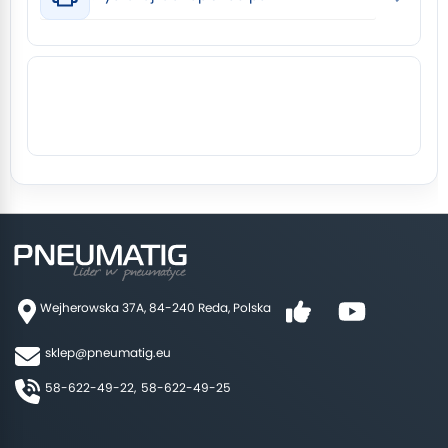
Wejherowska 37A, 84-240 Reda, Polska
sklep@pneumatig.eu
58-622-49-22,
58-622-49-25