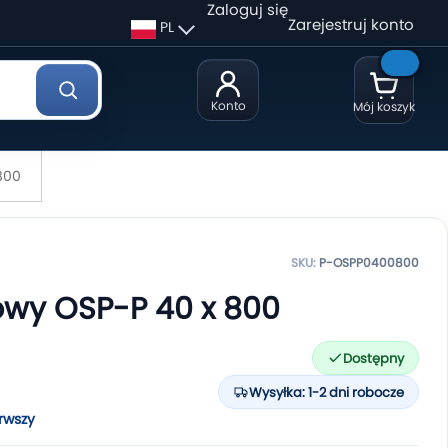
Zaloguj się
Zarejestruj konto
PL
Konto
Mój koszyk
 800
SKU:
P-OSPP0400800
iowy OSP-P 40 x 800
Dostępny
Wysyłka: 1-2 dni robocze
rwszy