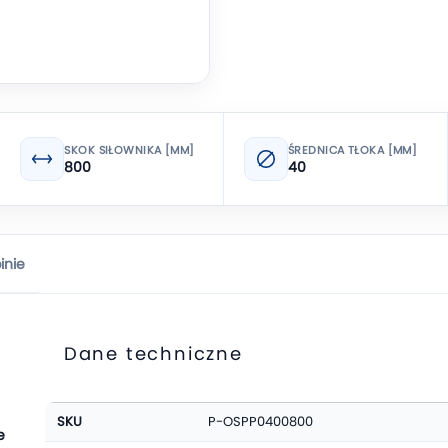
SKOK SIŁOWNIKA [MM]
ŚREDNICA TŁOKA [MM]
800
40
inie
Dane techniczne
Więcej
SKU
P-OSPP0400800
informacji
e