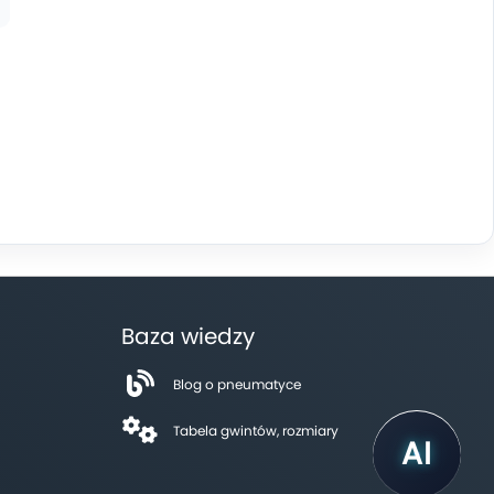
Baza wiedzy
Blog o pneumatyce
Tabela gwintów, rozmiary