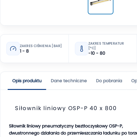
ZAKRES TEMPERATUR
ZAKRES CIŚNIENIA [BAR]
[°C]
1 - 8
-10 - 80
Opis produktu
Dane techniczne
Do pobrania
Op
Siłownik liniowy OSP-P 40 x 800
Siłownik liniowy pneumatyczny beztłoczyskowy OSP-P,
dwustronnego działania do przemieszczania ładunku po torz