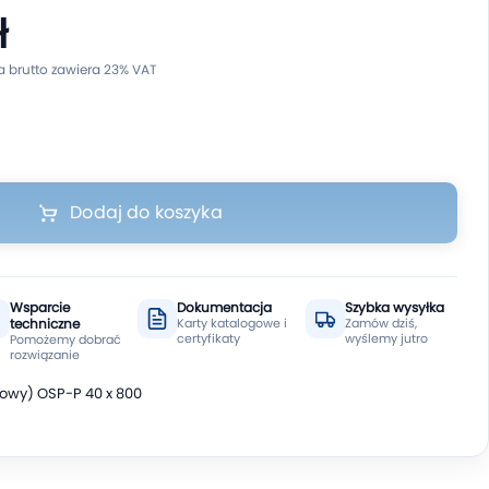
ł
Dodaj do koszyka
Wsparcie
Dokumentacja
Szybka wysyłka
techniczne
Karty katalogowe i
Zamów dziś,
certyfikaty
wyślemy jutro
Pomożemy dobrać
rozwiązanie
skowy) OSP-P 40 x 800