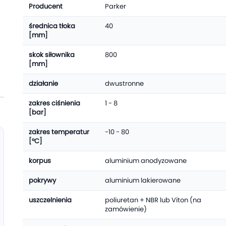
Producent
Parker
średnica tłoka
40
[mm]
skok siłownika
800
[mm]
działanie
dwustronne
zakres ciśnienia
1 - 8
[bar]
zakres temperatur
-10 - 80
[°C]
korpus
aluminium anodyzowane
pokrywy
aluminium lakierowane
uszczelnienia
poliuretan + NBR lub Viton (na
zamówienie)