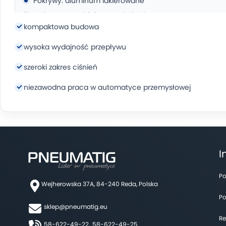
Pokrywy: aluminum lakierowane
Taśma uszczelniająca: stal nierdzewna
kompaktowa budowa
Uszczelnienia: NBR (opcjonalnie: Viton)
Osłony przeciwpyłowe : kompozyt
wysoka wydajność przepływu
szeroki zakres ciśnień
niezawodna praca w automatyce przemysłowej
I
Po
Wejherowska 37A, 84-240 Reda, Polska
Po
sklep@pneumatig.eu
Re
58-622-49-22,
58-622-49-25