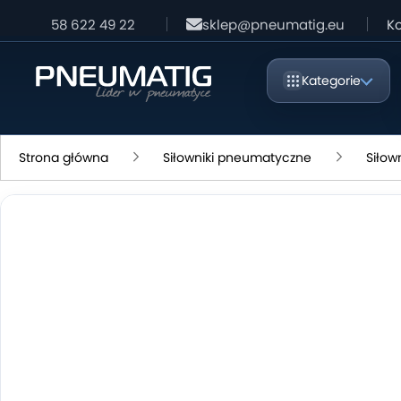
58 622 49 22
sklep@pneumatig.eu
Ko
Kategorie
Strona główna
Siłowniki pneumatyczne
Siłow