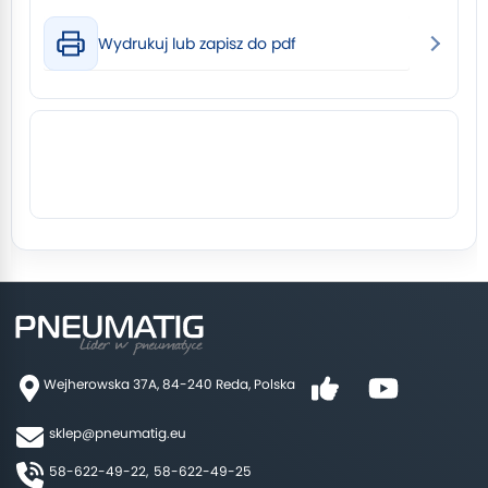
Wydrukuj lub zapisz do pdf
Wejherowska 37A, 84-240 Reda, Polska
sklep@pneumatig.eu
58-622-49-22,
58-622-49-25