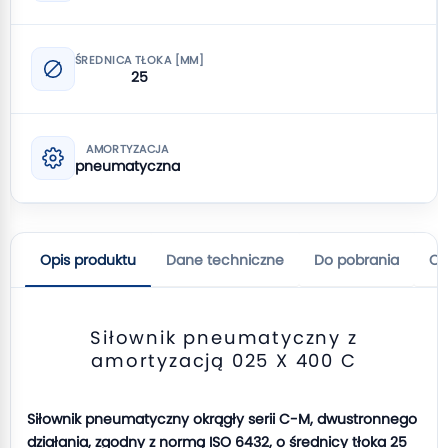
ŚREDNICA TŁOKA [MM]
25
AMORTYZACJA
pneumatyczna
Opis produktu
Dane techniczne
Do pobrania
Op
Siłownik pneumatyczny z
amortyzacją 025 X 400 C
Siłownik pneumatyczny okrągły serii C-M, dwustronnego
działania, zgodny z normą ISO 6432, o średnicy tłoka 25