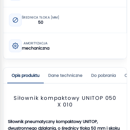
ŚREDNICA TŁOKA [MM]
50
AMORTYZACJA
mechaniczna
Opis produktu
Dane techniczne
Do pobrania
Op
Siłownik kompaktowy UNITOP 050
X 010
Siłownik pneumatyczny kompaktowy UNITOP,
dwustronnego działania, o średnicy tłoka 50 mm i skoku