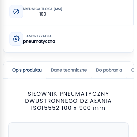
ŚREDNICA TŁOKA [MM]
100
AMORTYZACJA
pneumatyczna
Opis produktu
Dane techniczne
Do pobrania
Op
SIŁOWNIK PNEUMATYCZNY
DWUSTRONNEGO DZIAŁANIA
ISO15552 100 x 900 mm