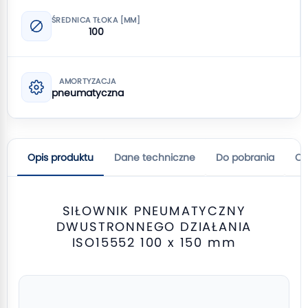
ŚREDNICA TŁOKA [MM]
100
AMORTYZACJA
pneumatyczna
Opis produktu
Dane techniczne
Do pobrania
Op
SIŁOWNIK PNEUMATYCZNY
DWUSTRONNEGO DZIAŁANIA
ISO15552 100 x 150 mm