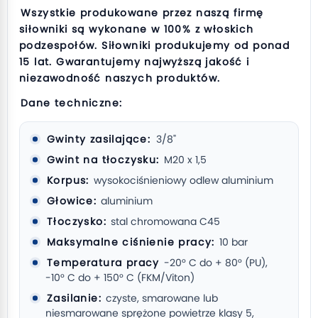
Wszystkie produkowane przez naszą firmę
siłowniki są wykonane w 100% z włoskich
podzespołów. Siłowniki produkujemy od ponad
15 lat. Gwarantujemy najwyższą jakość i
niezawodność naszych produktów.
Dane techniczne:
Gwinty zasilające:
3/8"
Gwint na tłoczysku:
M20 x 1,5
Korpus:
wysokociśnieniowy odlew aluminium
Głowice:
aluminium
Tłoczysko:
stal chromowana C45
Maksymalne ciśnienie pracy:
10 bar
Temperatura pracy
-20° C do + 80° (PU),
-10° C do + 150° C (FKM/Viton)
Zasilanie:
czyste, smarowane lub
niesmarowane sprężone powietrze klasy 5,