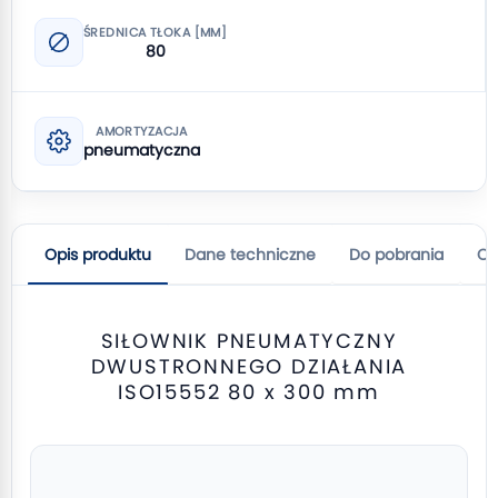
ŚREDNICA TŁOKA [MM]
80
AMORTYZACJA
pneumatyczna
Opis produktu
Dane techniczne
Do pobrania
Op
SIŁOWNIK PNEUMATYCZNY
DWUSTRONNEGO DZIAŁANIA
ISO15552 80 x 300 mm