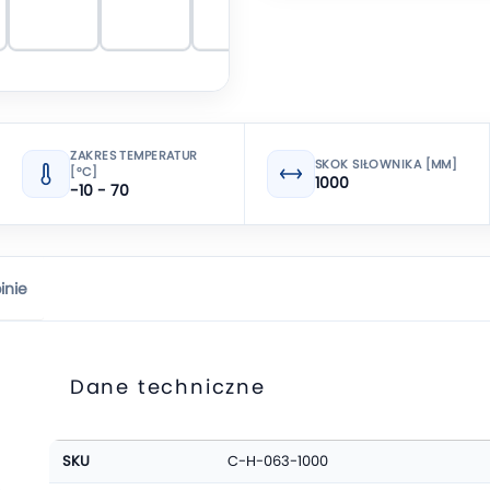
ZAKRES TEMPERATUR
SKOK SIŁOWNIKA [MM]
[°C]
1000
-10 - 70
inie
Dane techniczne
Więcej
SKU
C-H-063-1000
informacji