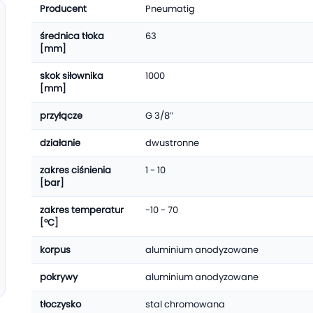
Producent
Pneumatig
średnica tłoka
63
[mm]
skok siłownika
1000
[mm]
przyłącze
G 3/8″
działanie
dwustronne
zakres ciśnienia
1 - 10
[bar]
zakres temperatur
-10 - 70
[°C]
korpus
aluminium anodyzowane
pokrywy
aluminium anodyzowane
tłoczysko
stal chromowana