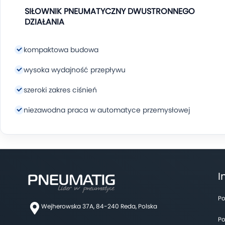
SIŁOWNIK PNEUMATYCZNY DWUSTRONNEGO
DZIAŁANIA
Średnica: 63 mm
kompaktowa budowa
Skok: 1000 mm
wysoka wydajność przepływu
Norma: ISO 15552
szeroki zakres ciśnień
Oferujemy siłowniki z najczęściej stosowanym
niezawodna praca w automatyce przemysłowej
skokiem. Produkujemy również niestandardowe
siłowniki o dowolnym skoku (co 1 mm).
Najpopularniejszy rodzaj siłowników
stosowany na
rynku o średnicach
od 32 mm do 320 mm
. Nasze
siłowniki posiadają w standardzie tłoczysko wykonane
I
ze
stali chromowanej C45
,
regulowaną amortyzacj
pneumatyczną
,
pierścień magnetyczny
i
możliwoś
montażu czujnika kontraktonowego
(rowek typu T).
Po
Wejherowska 37A, 84-240 Reda, Polska
Obudowa wykonana jest z wysokociśnieniowego odlewu
Po
aluminium, a standardowe uszczelniania z wysokiej