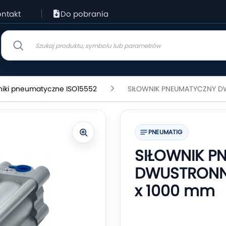
ntakt
Do pobrania
niki pneumatyczne ISO15552
SIŁOWNIK PNEUMATYCZNY DW
PNEUMATIG
SIŁOWNIK P
DWUSTRONNE
x 1000 mm