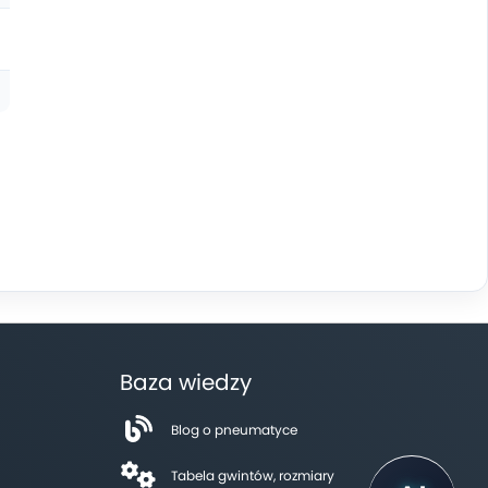
Baza wiedzy
Blog o pneumatyce
Tabela gwintów, rozmiary