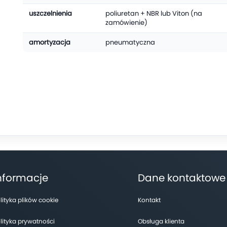
uszczelnienia
poliuretan + NBR lub Viton (na
zamówienie)
amortyzacja
pneumatyczna
nformacje
Dane kontaktowe
ę
ć
lityka plików cookie
Kontakt
lityka prywatności
Obsługa klienta