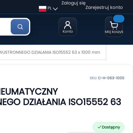
Zaloguj się
Zarejestruj konto
PL
Konto
Mój koszyk
USTRONNEGO DZIAŁANIA ISO15552 63 x 1000 mm
SKU:
C-H-063-1000
NEUMATYCZNY
GO DZIAŁANIA ISO15552 63
Dostępny