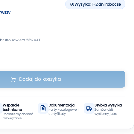
Wysyłka: 1-2 dni robocze
rwszy
Dodaj do koszyka
Wsparcie
Dokumentacja
Szybka wysyłka
techniczne
Karty katalogowe i
Zamów dziś,
certyfikaty
wyślemy jutro
Pomożemy dobrać
rozwiązanie