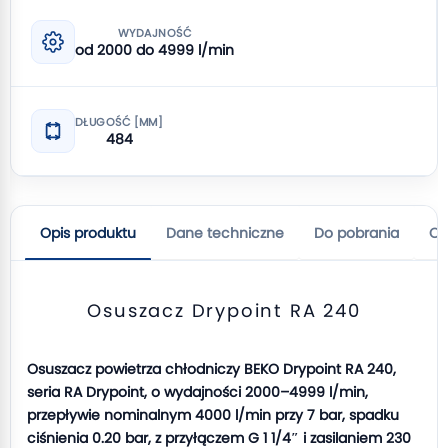
WYDAJNOŚĆ
od 2000 do 4999 l/min
DŁUGOŚĆ [MM]
484
Opis produktu
Dane techniczne
Do pobrania
Op
Osuszacz Drypoint RA 240
Osuszacz powietrza chłodniczy BEKO Drypoint RA 240,
seria RA Drypoint, o wydajności 2000–4999 l/min,
przepływie nominalnym 4000 l/min przy 7 bar, spadku
ciśnienia 0.20 bar, z przyłączem G 1 1/4″ i zasilaniem 230