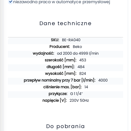
niezawodna praca w automatyce przemysłowej
Dane techniczne
Więcej
BE-RA040
informacji
Beko
od 2000 do 4999 l/min
453
484
824
4000
14
G 1 1/4″
230V 50Hz
Do pobrania