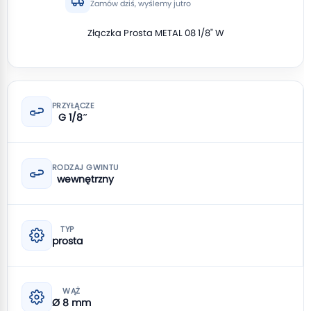
Zamów dziś, wyślemy jutro
Złączka Prosta METAL 08 1/8" W
PRZYŁĄCZE
G 1/8″
RODZAJ GWINTU
wewnętrzny
TYP
prosta
WĄŻ
Ø 8 mm