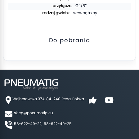
G 1/8″
wewnętrzny
Do pobrania
Wejherowska 37A, 84-240 Reda, Polska
sklep@pneumatig.eu
58-622-49-22,
58-622-49-25