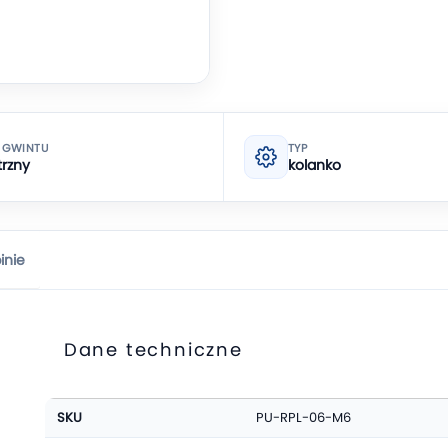
 GWINTU
TYP
rzny
kolanko
inie
Dane techniczne
Więcej
SKU
PU-RPL-06-M6
informacji