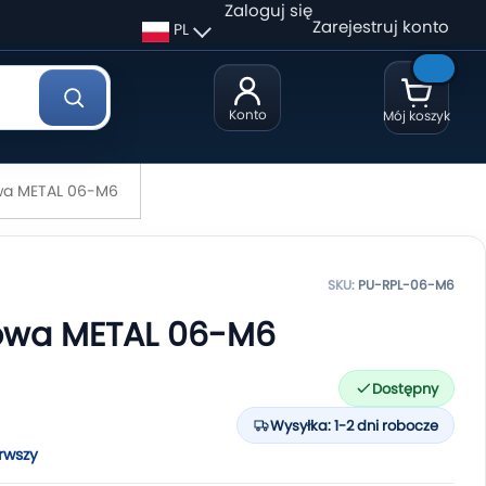
Zaloguj się
Zarejestruj konto
PL
Konto
Mój koszyk
wa METAL 06-M6
SKU:
PU-RPL-06-M6
towa METAL 06-M6
Dostępny
Wysyłka: 1-2 dni robocze
rwszy