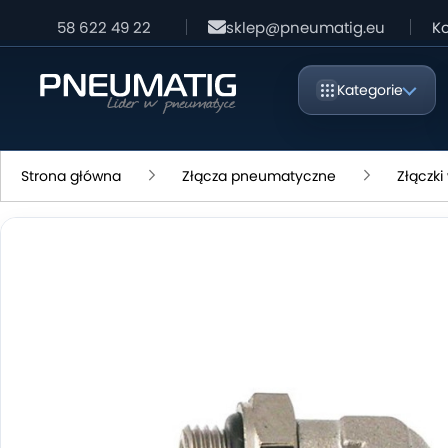
58 622 49 22
sklep@pneumatig.eu
Ko
Kategorie
Strona główna
Złącza pneumatyczne
Złączk