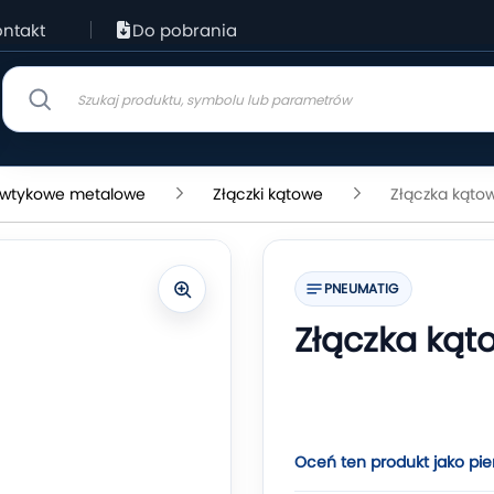
ntakt
Do pobrania
i wtykowe metalowe
Złączki kątowe
Złączka kąto
PNEUMATIG
Złączka ką
Oceń ten produkt jako pie