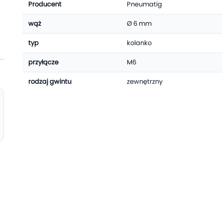
Producent
Pneumatig
wąż
Ø 6 mm
typ
kolanko
przyłącze
M6
rodzaj gwintu
zewnętrzny