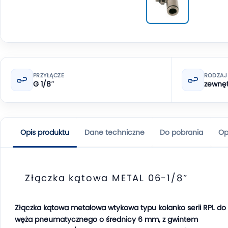
PRZYŁĄCZE
RODZAJ
G 1/8″
zewnęt
Opis produktu
Dane techniczne
Do pobrania
Op
Złączka kątowa METAL 06-1/8″
Złączka kątowa metalowa wtykowa typu kolanko serii RPL do
węża pneumatycznego o średnicy 6 mm, z gwintem