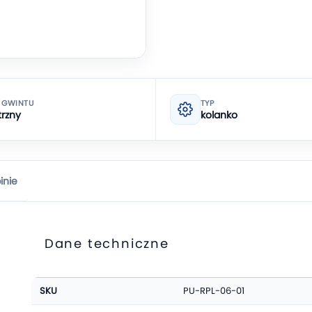
 GWINTU
TYP
rzny
kolanko
inie
Dane techniczne
Więcej
SKU
PU-RPL-06-01
informacji