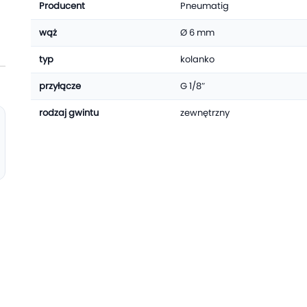
Producent
Pneumatig
wąż
Ø 6 mm
typ
kolanko
przyłącze
G 1/8″
rodzaj gwintu
zewnętrzny