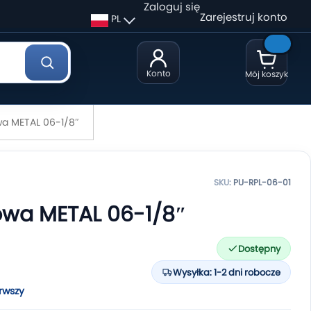
Zaloguj się
Zarejestruj konto
PL
Konto
Mój koszyk
wa METAL 06-1/8″
SKU:
PU-RPL-06-01
owa METAL 06-1/8″
Dostępny
Wysyłka: 1-2 dni robocze
rwszy