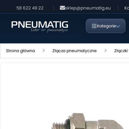
58 622 49 22
sklep@pneumatig.eu
Ko
Kategorie
Strona główna
Złącza pneumatyczne
Złączk