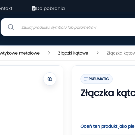
ntakt
Do pobrania
i wtykowe metalowe
Złączki kątowe
Złączka kąto
PNEUMATIG
Złączka kąt
Oceń ten produkt jako pie