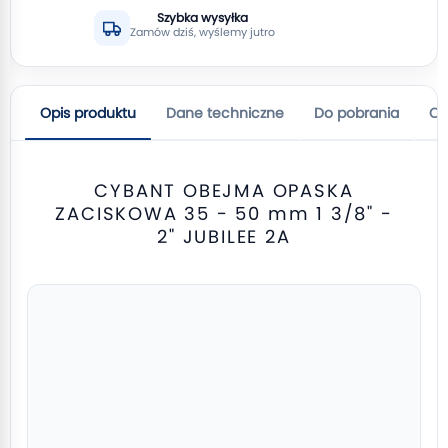
Szybka wysyłka
Zamów dziś, wyślemy jutro
Opis produktu
Dane techniczne
Do pobrania
Op
CYBANT OBEJMA OPASKA
ZACISKOWA 35 - 50 mm 1 3/8" -
2" JUBILEE 2A