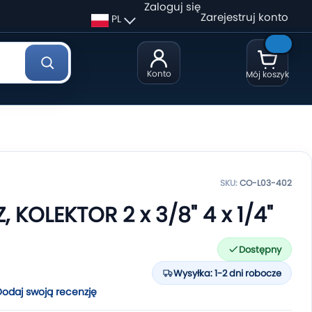
Zaloguj się
Zarejestruj konto
PL
Konto
Mój koszyk
SKU:
CO-L03-402
 KOLEKTOR 2 x 3/8" 4 x 1/4"
Dostępny
Wysyłka: 1-2 dni robocze
Dodaj swoją recenzję