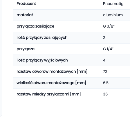
Producent
Pneumatig
materiał
aluminium
przyłącza zasilające
G 3/8″
ilość przyłączy zasilających
2
przyłącza
G 1/4″
ilość przyłączy wyjściowych
4
rozstaw otworów montażowych [mm]
72
wielkość otworu montażowego [mm]
6.5
rozstaw między przyłączami [mm]
36