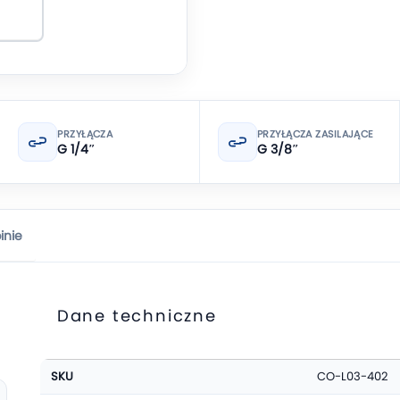
PRZYŁĄCZA
PRZYŁĄCZA ZASILAJĄCE
G 1/4″
G 3/8″
inie
Dane techniczne
Więcej
SKU
CO-L03-402
informacji