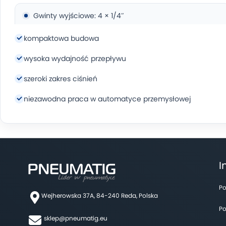
Gwinty wyjściowe: 4 × 1/4″
Gwinty zasilające 2 x 3/8"
kompaktowa budowa
Rozstaw między przyłączami: 35 mm
wysoka wydajność przepływu
Wymiary: 170x35x28 mm
Rozstaw otworów montażowych: 80 mm
szeroki zakres ciśnień
Wielkość otworu montażowego: 6,0 mm
niezawodna praca w automatyce przemysłowej
I
Po
Wejherowska 37A, 84-240 Reda, Polska
Po
sklep@pneumatig.eu