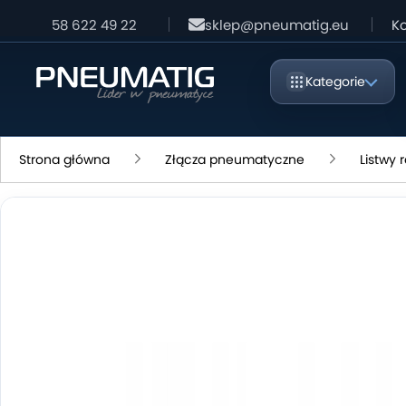
58 622 49 22
sklep@pneumatig.eu
Ko
Kategorie
Strona główna
Złącza pneumatyczne
Listwy 