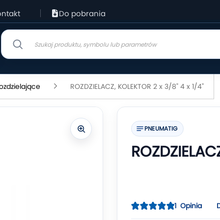
ntakt
Do pobrania
rozdzielające
ROZDZIELACZ, KOLEKTOR 2 x 3/8" 4 x 1/4"
PNEUMATIG
ROZDZIELACZ,
Ocena:
1
Opinia
100
100
% of