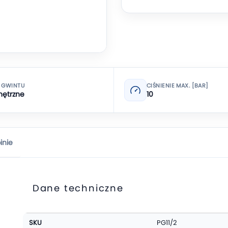
 GWINTU
CIŚNIENIE MAX. [BAR]
ętrzne
10
inie
Dane techniczne
Więcej
SKU
PG11/2
informacji