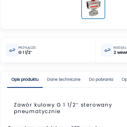
PRZYŁĄCZE
RODZAJ
G 1 1/2″
2 wewn
Opis produktu
Dane techniczne
Do pobrania
Op
Zawór kulowy G 1 1/2″ sterowany
pneumatycznie