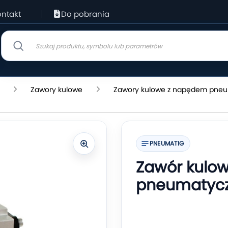
ntakt
Do pobrania
Zawory kulowe
Zawory kulowe z napędem pne
PNEUMATIG
Zawór kulow
pneumatycz