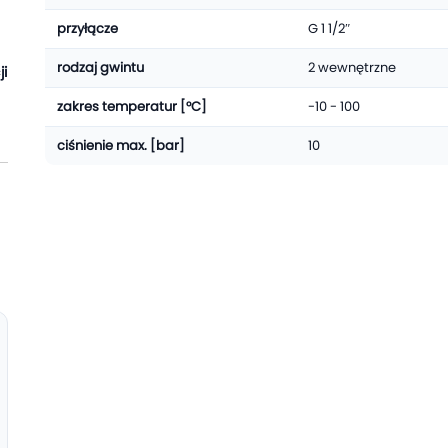
przyłącze
G 1 1/2″
rodzaj gwintu
2 wewnętrzne
ji
zakres temperatur [°C]
-10 - 100
ciśnienie max. [bar]
10