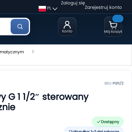
Zaloguj się
Zarejestruj konto
PL
Konto
Mój koszyk
umatycznym
SKU:
PG11/2
y G 1 1/2″ sterowany
nie
Dostępny
Wysyłka: 1-2 dni robocze