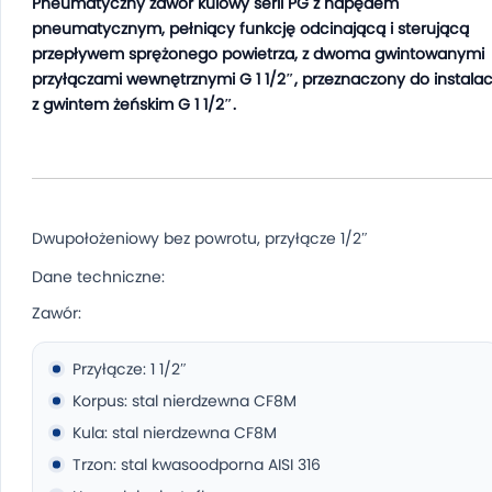
Pneumatyczny zawór kulowy serii PG z napędem
pneumatycznym, pełniący funkcję odcinającą i sterującą
przepływem sprężonego powietrza, z dwoma gwintowanymi
przyłączami wewnętrznymi G 1 1/2″, przeznaczony do instalac
z gwintem żeńskim G 1 1/2″.
Dwupołożeniowy bez powrotu, przyłącze 1/2″
Dane techniczne:
Zawór:
Przyłącze: 1 1/2″
Korpus: stal nierdzewna CF8M
Kula: stal nierdzewna CF8M
Trzon: stal kwasoodporna AISI 316