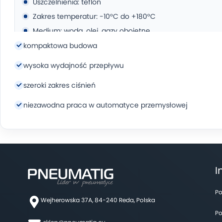
Uszczelnienia: teflon
Zakres temperatur: -10°C do +180°C
Medium: woda, olej, gazy obojętne
kompaktowa budowa
Siłownik:
wysoka wydajność przepływu
Korpus: aluminium anodyzowane
szeroki zakres ciśnień
Tłok: aluminium
niezawodna praca w automatyce przemysłowej
Drążek: stal węglowa niklowana
Uszczelnienia: NBR
Ciśnienie max: 10 bar
Temperatura pracy: -30°C do 100°C
I
Kąt roboczy: 90° (regulacja ±5°)
Sterowanie: porty gwintowane, możliwość
Po
zastosowania zaworu NAMUR
Wejherowska 37A, 84-240 Reda, Polska
Po