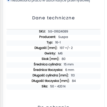
niezawodna praca w automatyce przemysłowej
Dane techniczne
Więcej
SG-01624089
informacji
Suspa
16-1
197 +/- 2
M6
80
15 mm
6 mm
113
84
50 - 420 N