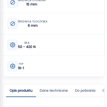
ŚREDNICA CYLINDRA
15 mm
ŚREDNICA TŁOCZYSKA
6 mm
SIŁA
50 - 420 N
TYP
16-1
Opis produktu
Dane techniczne
Do pobrania
Op