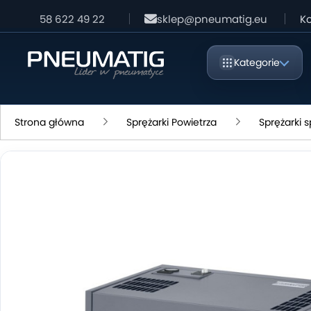
58 622 49 22
sklep@pneumatig.eu
Ko
Kategorie
Strona główna
Sprężarki Powietrza
Sprężarki s