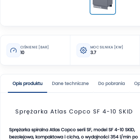
CIŚNIENIE [BAR]
MOC SILNIKA [KW]
10
3.7
Opis produktu
Dane techniczne
Do pobrania
Op
Sprężarka Atlas Copco SF 4-10 SKID
Sprężarka spiralna Atlas Copco serii SF, model SF 4-10 SKID,
bezolejowa, kompaktowa i cicha, o wydajności 354 l/min po