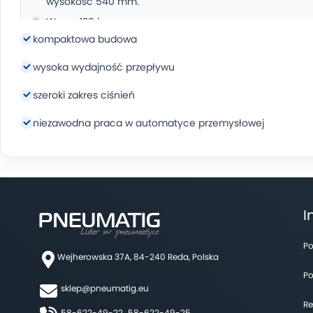
wysokość 540 mm.
Waga: 120 kg
kompaktowa budowa
Dostępne opcje:
wysoka wydajność przepływu
szeroki zakres ciśnień
wersja w zabudowie wraz ze zbiornikiem sprężonego
powietrza o pojemności 270 lub 500 litrów
niezawodna praca w automatyce przemysłowej
wersja z wbudowanym osuszaczem CD z CPR. -40°C
wersja z wbudowanym, elektronicznym, czasowym
spustem kondensatu ze zbiornika sprężonego
powietrza
I
Po
Wejherowska 37A, 84-240 Reda, Polska
Po
sklep@pneumatig.eu
Re
58-622-49-22,
58-622-49-25