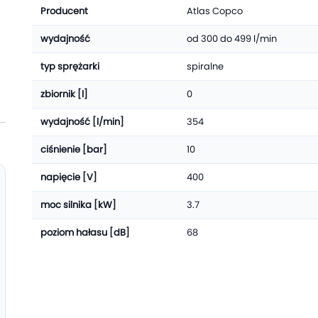
Producent
Atlas Copco
wydajność
od 300 do 499 l/min
typ sprężarki
spiralne
zbiornik [l]
0
wydajność [l/min]
354
ciśnienie [bar]
10
napięcie [V]
400
moc silnika [kW]
3.7
poziom hałasu [dB]
68