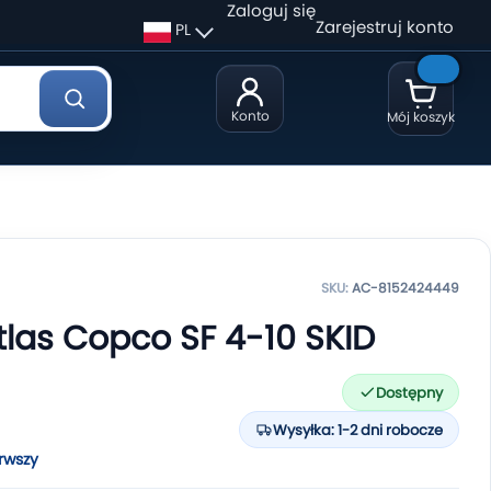
Zaloguj się
Zarejestruj konto
PL
Konto
Mój koszyk
SKU:
AC-8152424449
tlas Copco SF 4-10 SKID
Dostępny
Wysyłka: 1-2 dni robocze
rwszy