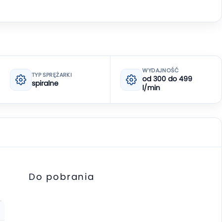
WYDAJNOŚĆ
TYP SPRĘŻARKI
od 300 do 499
spiralne
l/min
Do pobrania