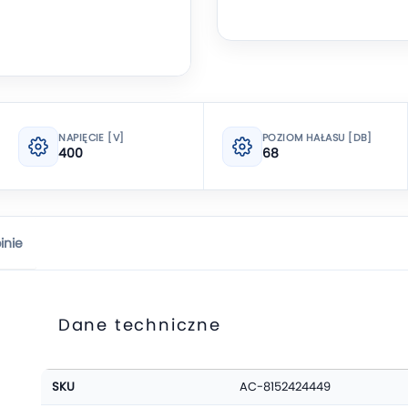
NAPIĘCIE [V]
POZIOM HAŁASU [DB]
400
68
inie
Dane techniczne
Więcej
SKU
AC-8152424449
informacji