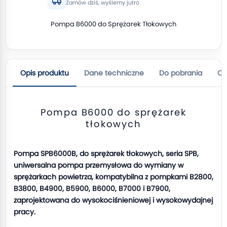
Zamów dziś, wyślemy jutro
Pompa B6000 do Sprężarek Tłokowych
Opis produktu
Dane techniczne
Do pobrania
Op
Pompa B6000 do sprężarek
tłokowych
Pompa SPB6000B, do sprężarek tłokowych, seria SPB,
uniwersalna pompa przemysłowa do wymiany w
sprężarkach powietrza, kompatybilna z pompkami B2800,
B3800, B4900, B5900, B6000, B7000 i B7900,
zaprojektowana do wysokociśnieniowej i wysokowydajnej
pracy.