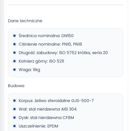
Dane techniczne
Średnica nominalna: DN150
Ciśnienie nominalne: PN10, PN16
Długość zabudowy: ISO 5752 krótka, seria 20
Kołnierz górny: ISO 5211
Waga: 9kg
Budowa
Korpus: żeliwo sferoidalne GJS-500-7
Wał: stal nierdzewna AISI 304
Dysk: stal nierdzewna CF8M
Uszczelnienie: EPDM