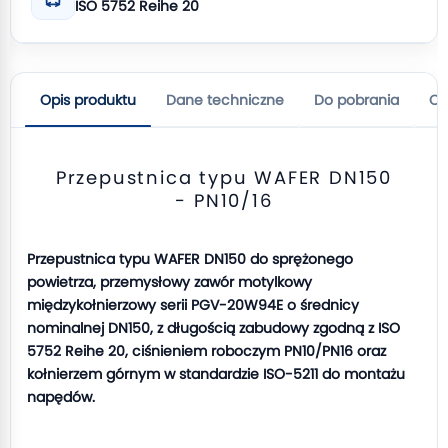
ISO 5752 Reihe 20
Opis produktu
Dane techniczne
Do pobrania
Op
Przepustnica typu WAFER DN150
- PN10/16
Przepustnica typu WAFER DN150 do sprężonego
powietrza, przemysłowy zawór motylkowy
międzykołnierzowy serii PGV-20W94E o średnicy
nominalnej DN150, z długością zabudowy zgodną z ISO
5752 Reihe 20, ciśnieniem roboczym PN10/PN16 oraz
kołnierzem górnym w standardzie ISO-5211 do montażu
napędów.