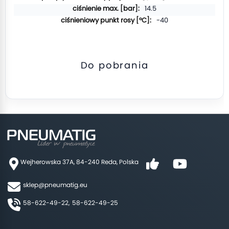
14.5
-40
Do pobrania
Wejherowska 37A, 84-240 Reda, Polska
sklep@pneumatig.eu
58-622-49-22,
58-622-49-25