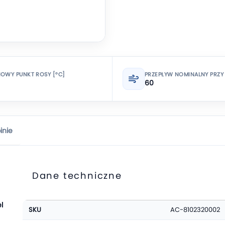
IOWY PUNKT ROSY [°C]
PRZEPŁYW NOMINALNY PRZY 
60
inie
Dane techniczne
Więcej
l
SKU
AC-8102320002
informacji