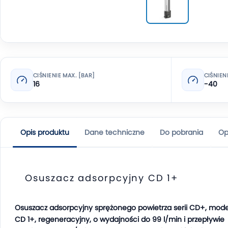
CIŚNIENIE MAX. [BAR]
CIŚNIEN
16
-40
Opis produktu
Dane techniczne
Do pobrania
Op
Osuszacz adsorpcyjny CD 1+
Osuszacz adsorpcyjny sprężonego powietrza serii CD+, mode
CD 1+, regeneracyjny, o wydajności do 99 l/min i przepływie