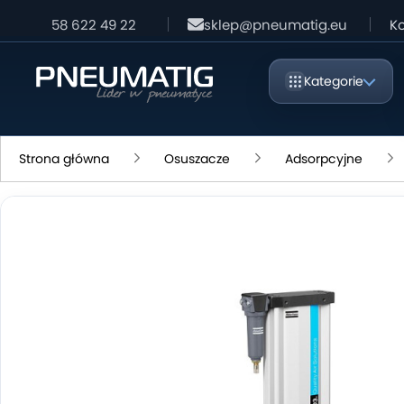
58 622 49 22
sklep@pneumatig.eu
Ko
Kategorie
Strona główna
Osuszacze
Adsorpcyjne