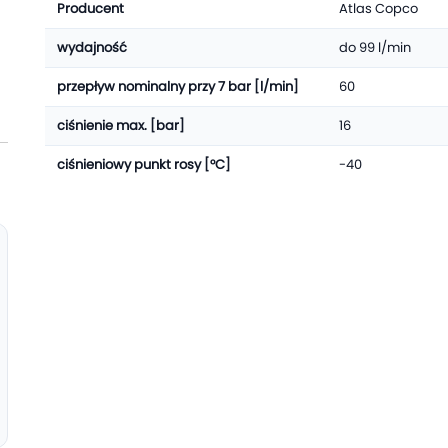
Producent
Atlas Copco
wydajność
do 99 l/min
przepływ nominalny przy 7 bar [l/min]
60
ciśnienie max. [bar]
16
ciśnieniowy punkt rosy [°C]
-40