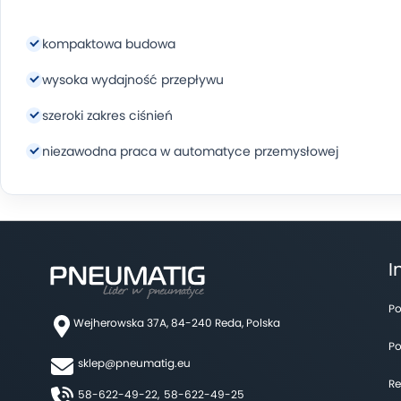
Warunki odniesienia
kompaktowa budowa
temperatura powietrza wlotowego: 35°C
wysoka wydajność przepływu
temperatura otoczenia: 25°C
szeroki zakres ciśnień
ciśnienie robocze: 7 bar
niezawodna praca w automatyce przemysłowej
I
Po
Wejherowska 37A, 84-240 Reda, Polska
Po
sklep@pneumatig.eu
Re
58-622-49-22,
58-622-49-25