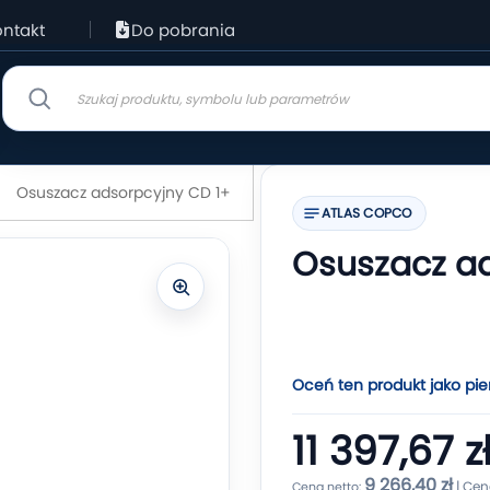
ntakt
Do pobrania
Osuszacz adsorpcyjny CD 1+
ATLAS COPCO
Osuszacz ad
Oceń ten produkt jako pie
11 397,67 z
9 266,40 zł