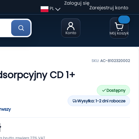
Zaloguj się
Zarejestruj konto
PL
Konto
Mój koszyk
SKU:
AC-8102320002
sorpcyjny CD 1+
Dostępny
Wysyłka: 1-2 dni robocze
rwszy
ł