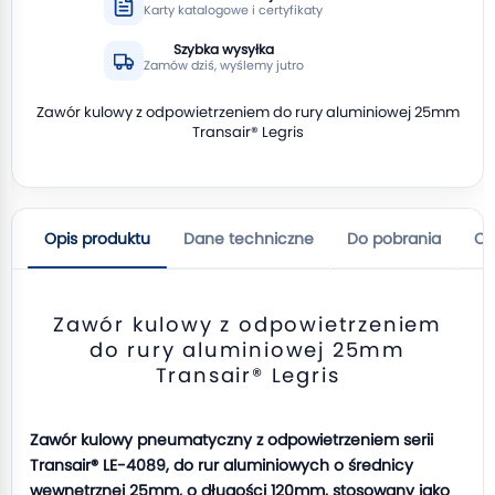
Karty katalogowe i certyfikaty
Szybka wysyłka
Zamów dziś, wyślemy jutro
Zawór kulowy z odpowietrzeniem do rury aluminiowej 25mm
Transair® Legris
Opis produktu
Dane techniczne
Do pobrania
Op
Zawór kulowy z odpowietrzeniem
do rury aluminiowej 25mm
Transair® Legris
Zawór kulowy pneumatyczny z odpowietrzeniem serii
Transair® LE-4089, do rur aluminiowych o średnicy
wewnętrznej 25mm, o długości 120mm, stosowany jako