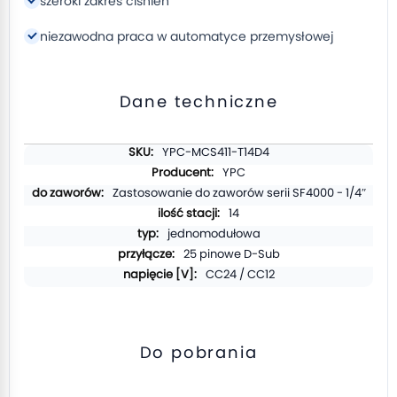
szeroki zakres ciśnień
niezawodna praca w automatyce przemysłowej
Dane techniczne
Więcej
YPC-MCS411-T14D4
informacji
YPC
Zastosowanie do zaworów serii SF4000 - 1/4″
14
jednomodułowa
25 pinowe D-Sub
CC24 / CC12
Do pobrania