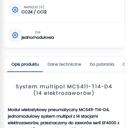
NAPIĘCIE [V]
CC24 / CC12
TYP
jednomodułowa
Opis produktu
Dane techniczne
Do pobrania
Op
System multipol MCS411-T14-D4
(14 elektrozaworów)
Moduł wielostykowy pneumatyczny MCS411-T14-D4,
jednomodułowy system multipol z 14 stacjami
elektrozaworów, przeznaczony do zaworów serii SF4000 z