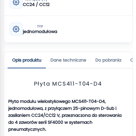
CC24 / CC12
TYP
jednomodułowa
Opis produktu
Dane techniczne
Do pobrania
Op
Płyta MCS411-T04-D4
Płyta modułu wielostykowego MCS411-T04-D4,
jednomodułowa, z przyłączem 25-pinowym D-Sub i
zasilaniem CC24/CC12 V, przeznaczona do sterowania
do 4 zaworów serii SF4000 w systemach
pneumatycznych.