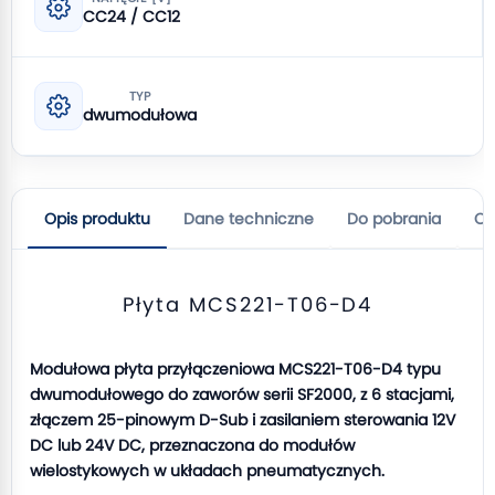
CC24 / CC12
TYP
dwumodułowa
Opis produktu
Dane techniczne
Do pobrania
Op
Płyta MCS221-T06-D4
Modułowa płyta przyłączeniowa MCS221-T06-D4 typu
dwumodułowego do zaworów serii SF2000, z 6 stacjami,
złączem 25-pinowym D-Sub i zasilaniem sterowania 12V
DC lub 24V DC, przeznaczona do modułów
wielostykowych w układach pneumatycznych.